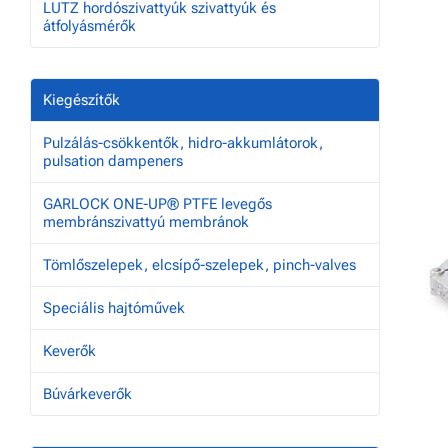
LUTZ hordószivattyúk szivattyúk és
átfolyásmérők
Kiegészítők
Pulzálás-csökkentők, hidro-akkumlátorok,
pulsation dampeners
GARLOCK ONE-UP® PTFE levegős
membránszivattyú membránok
Tömlőszelepek, elcsípő-szelepek, pinch-valves
Speciális hajtóművek
Keverők
Búvárkeverők