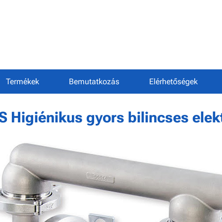
Termékek
Bemutatkozás
Elérhetőségek
S Higiénikus gyors bilincses elek