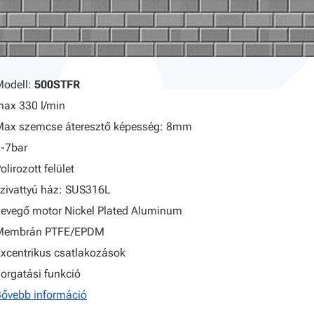
Modell:
500STFR
ax 330 l/min
Max szemcse áteresztő képesség: 8mm
-7bar
olirozott felület
zivattyú ház: SUS316L
evegő motor Nickel Plated Aluminum
Membrán PTFE/EPDM
xcentrikus csatlakozások
orgatási funkció
ővebb információ