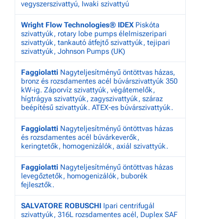
vegyszerszivattyú, Iwaki szivattyú
Wright Flow Technologies® IDEX
Piskóta
szivattyúk, rotary lobe pumps élelmiszeripari
szivattyúk, tankautó átfejtő szivattyúk, tejipari
szivattyúk, Johnson Pumps (UK)
Faggiolatti
Nagyteljesítményű öntöttvas házas,
bronz és rozsdamentes acél búvárszivattyúk 350
kW-ig. Záporvíz szivattyúk, végátemelők,
hígtrágya szivattyúk, zagyszivattyúk, száraz
beépítésű szivattyúk. ATEX-es búvárszivattyúk.
Faggiolatti
Nagyteljesítményű öntöttvas házas
és rozsdamentes acél búvárkeverők,
keringtetők, homogenizálók, axiál szivattyúk.
Faggiolatti
Nagyteljesítményű öntöttvas házas
levegőztetők, homogenizálók, buborék
fejlesztők.
SALVATORE ROBUSCHI
Ipari centrifugál
szivattyúk, 316L rozsdamentes acél, Duplex SAF