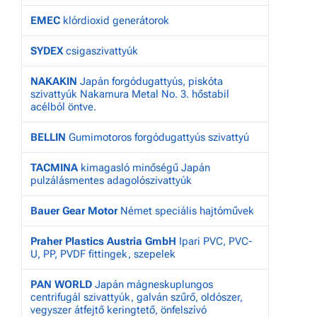
EMEC
klórdioxid generátorok
SYDEX
csigaszivattyúk
NAKAKIN
Japán forgódugattyús, piskóta
szivattyúk Nakamura Metal No. 3. hőstabil
acélból öntve.
BELLIN
Gumimotoros forgódugattyús szivattyú
TACMINA
kimagasló minőségű Japán
pulzálásmentes adagolószivattyúk
Bauer Gear Motor
Német speciális hajtóművek
Praher Plastics Austria GmbH
Ipari PVC, PVC-
U, PP, PVDF fittingek, szepelek
PAN WORLD
Japán mágneskuplungos
centrifugál szivattyúk, galván szűrő, oldószer,
vegyszer átfejtő keringtető, önfelszívó