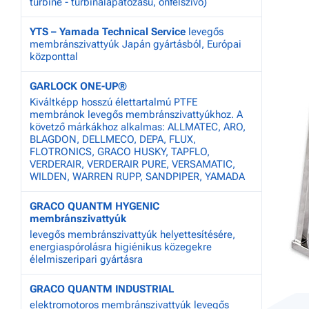
turbine - turbinalapátozású, önfelszívó)
YTS – Yamada Technical Service
levegős
membránszivattyúk Japán gyártásból, Európai
központtal
GARLOCK ONE-UP®
Kiváltképp hosszú élettartalmú PTFE
membránok levegős membránszivattyúkhoz. A
követző márkákhoz alkalmas: ALLMATEC, ARO,
BLAGDON, DELLMECO, DEPA, FLUX,
FLOTRONICS, GRACO HUSKY, TAPFLO,
VERDERAIR, VERDERAIR PURE, VERSAMATIC,
WILDEN, WARREN RUPP, SANDPIPER, YAMADA
GRACO QUANTM HYGENIC
membránszivattyúk
levegős membránszivattyúk helyettesítésére,
energiaspórolásra higiénikus közegekre
élelmiszeripari gyártásra
GRACO QUANTM INDUSTRIAL
elektromotoros membránszivattyúk levegős