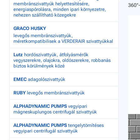
membránszivattyúk helyettesítésére,
360°-
energiaspórolásra, minden ipari környezetre,
nehezen szállítható közegekre
GRACO HUSKY
levegős membránszivattyúk,
méretkompatibilisek a VERDERAIR szivattyúkkal
Lutz
hordószivattyúk, átfolyásmérők
vegyszerekre, olajokra, oldószerekre, robbanás
biztos körülmények közé
EMEC
adagolószivattyúk
RUBY
levegős membránszivattyúk
ALPHADYNAMIC PUMPS
vegyipari
mágneskuplungos centrifugál szivattyúk
ALPHADYNAMIC PUMPS
tengelytömítéses
vegyipari centrifugál szivattyúk