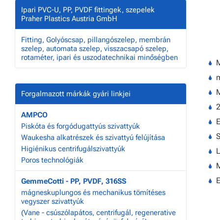
Ipari PVC-U, PP, PVDF fittingek, szepelek
Praher Plastics Austria GmbH
Fitting, Golyóscsap, pillangószelep, membrán
szelep, automata szelep, visszacsapó szelep,
rotaméter, ipari és uszodatechnikai minőségben
m
Forgalmazott márkák gyári linkjei
2
AMPCO
E
Piskóta és forgódugattyús szivattyúk
S
Waukesha alkatrészek és szivattyú felújítása
Higiénikus centrifugálszivattyúk
L
Poros technológiák
E
GemmeCotti - PP, PVDF, 316SS
mágneskuplungos és mechanikus tömítéses
vegyszer szivattyúk
(Vane - csúszólapátos, centrifugál, regenerative