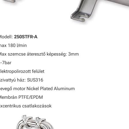
Modell:
250STFR-A
ax 180 l/min
Max szemcse áteresztő képesség: 3mm
-7bar
lektropolirozott felület
zivattyú ház: SUS316
evegő motor Nickel Plated Aluminum
Membrán PTFE/EPDM
xcentrikus csatlakozások