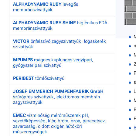
ALPHADYNAMIC RUBY
levegős
membránszivattyúk
ALPHADYNAMIC RUBY SHINE
higiénikus FDA
membránszivattyúk
VICTOR
önfelszívó zagyszivattyúk, fogaskerék
m
szivattyúk
MPUMPS
mágnes kuplungos vegyipari,
2
gyógyszeripari szivattyú
P
PERIBEST
tömlőszivattyú
s
L
JOSEF EMMERICH PUMPENFABRIK GmbH
szűrőprés szivattyúk, elektromos-membrán
zagyszivattyúk
E
EMEC
vízminőség mérőműszerek pH,
F
vezetőképesség, klór, bróm, ózon, perecetsav,
zavarosság, oldott oxigén hűtőköri
B
műszeregységek