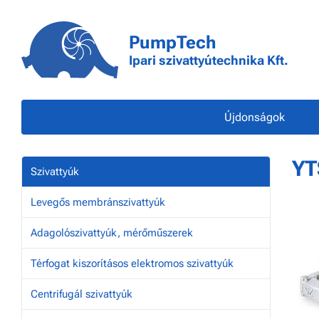
PumpTech
Ipari szivattyútechnika Kft.
Újdonságok
YT
Szivattyúk
Levegős membránszivattyúk
Adagolószivattyúk, mérőműszerek
Térfogat kiszorításos elektromos szivattyúk
Centrifugál szivattyúk