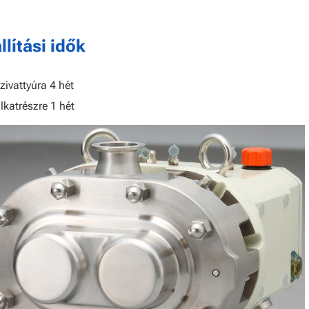
llítási idők
zivattyúra 4 hét
lkatrészre 1 hét