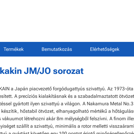
Termékek
Bemutatkozás
Elérhetőségek
kakin JM/JO sorozat
AIN a Japán piacvezető forgódugattyús szivattyú. Az 1973-óta 
esített. A precíziós kialakításnak és a szabadalmaztatott ötvö
ztéssel gyártott ilyen szivattyú a világon. A Nakamura Metal No.
 készítik, hőstabil ötvözet, elhanyagolható mértékű a hőtágulás
 vákuumot létrehozni akár 8m mélységből felszívni. A finom ill
iséget szállít a szivattyú, minimális a rotor melletti visszaára
ttyú a gyártást követően egy 100 pontot érintő minőségellenőrzés