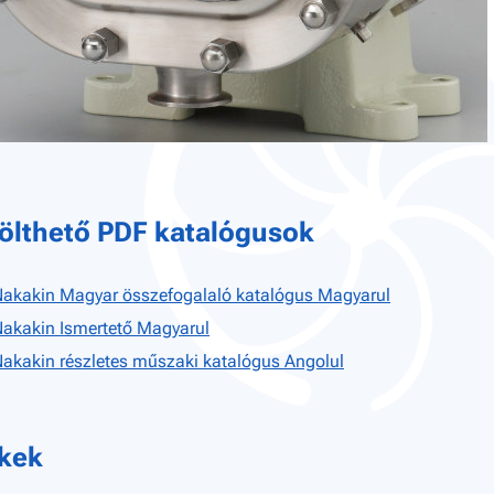
ölthető PDF katalógusok
akakin Magyar összefogalaló katalógus Magyarul
akakin Ismertető Magyarul
akakin részletes műszaki katalógus Angolul
nkek