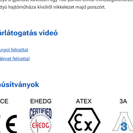
ttyú hajtóműháza kívülről nikkelezet majd porszórt.
rlátogatás videó
ngol felirattal
émet felirattal
núsítványok