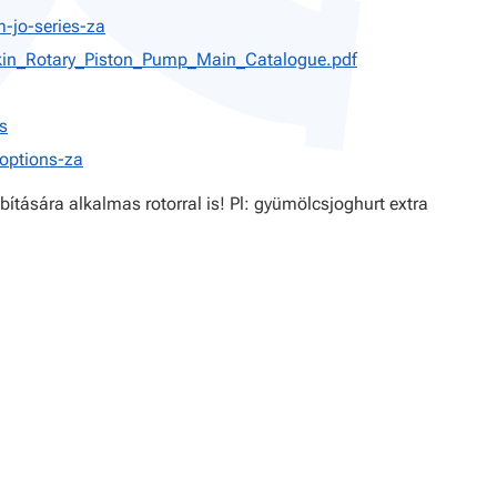
m-jo-series-za
kin_Rotary_Piston_Pump_Main_Catalogue.pdf
s
options-za
tására alkalmas rotorral is! Pl: gyümölcsjoghurt extra