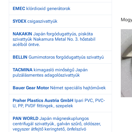
EMEC
klórdioxid generátorok
Mogyo
SYDEX
csigaszivattyúk
NAKAKIN
Japán forgódugattyús, piskóta
szivattyúk Nakamura Metal No. 3. hőstabil
acélból öntve.
BELLIN
Gumimotoros forgódugattyús szivattyú
TACMINA
kimagasló minőségű Japán
pulzálásmentes adagolószivattyúk
Bauer Gear Motor
Német speciális hajtóművek
Praher Plastics Austria GmbH
Ipari PVC, PVC-
U, PP, PVDF fittingek, szepelek
PAN WORLD
Japán mágneskuplungos
centrifugál szivattyúk, galván szűrő, oldószer,
vegyszer átfejtő keringtető, önfelszívó