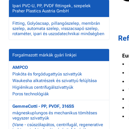
Ipari PVC-U, PP, PVDF fittingek, szepelek
Praher Plastics Austria GmbH
Fitting, Golyóscsap, pillangószelep, membrán
szelep, automata szelep, visszacsapó szelep,
rotaméter, ipari és uszodatechnikai minőségben
Ref
Forgalmazott márkák gyári linkjei
AMPCO
Piskóta és forgódugattyús szivattyúk
Waukesha alkatrészek és szivattyú felújítása
Higiénikus centrifugálszivattyúk
Poros technológiák
GemmeCotti - PP, PVDF, 316SS
mágneskuplungos és mechanikus tömítéses
vegyszer szivattyúk
(Vane - csúszólapátos, centrifugál, regenerative