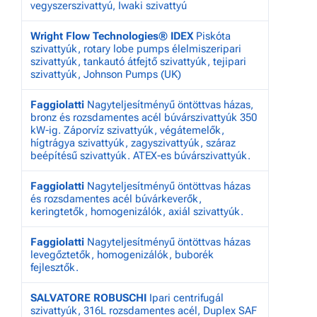
vegyszerszivattyú, Iwaki szivattyú
Wright Flow Technologies® IDEX
Piskóta
szivattyúk, rotary lobe pumps élelmiszeripari
szivattyúk, tankautó átfejtő szivattyúk, tejipari
szivattyúk, Johnson Pumps (UK)
Faggiolatti
Nagyteljesítményű öntöttvas házas,
bronz és rozsdamentes acél búvárszivattyúk 350
kW-ig. Záporvíz szivattyúk, végátemelők,
hígtrágya szivattyúk, zagyszivattyúk, száraz
beépítésű szivattyúk. ATEX-es búvárszivattyúk.
Faggiolatti
Nagyteljesítményű öntöttvas házas
és rozsdamentes acél búvárkeverők,
keringtetők, homogenizálók, axiál szivattyúk.
Faggiolatti
Nagyteljesítményű öntöttvas házas
levegőztetők, homogenizálók, buborék
fejlesztők.
SALVATORE ROBUSCHI
Ipari centrifugál
szivattyúk, 316L rozsdamentes acél, Duplex SAF