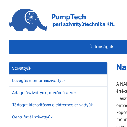
PumpTech
Ipari szivattyútechnika Kft.
Újdonságok
Na
Szivattyúk
Levegős membránszivattyúk
A NAK
érték
Adagolószivattyúk, mérőműszerek
illes
Térfogat kiszorításos elektromos szivattyúk
öntve
képes
Centrifugál szivattyúk
menny
sziva