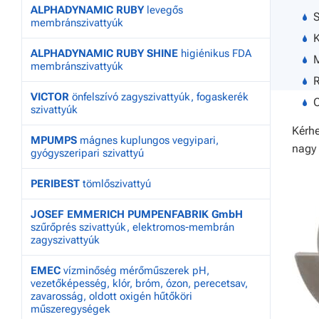
ALPHADYNAMIC RUBY
levegős
S
membránszivattyúk
K
ALPHADYNAMIC RUBY SHINE
higiénikus FDA
M
membránszivattyúk
R
VICTOR
önfelszívó zagyszivattyúk, fogaskerék
szivattyúk
Kérhe
MPUMPS
mágnes kuplungos vegyipari,
nagy
gyógyszeripari szivattyú
PERIBEST
tömlőszivattyú
JOSEF EMMERICH PUMPENFABRIK GmbH
szűrőprés szivattyúk, elektromos-membrán
zagyszivattyúk
EMEC
vízminőség mérőműszerek pH,
vezetőképesség, klór, bróm, ózon, perecetsav,
zavarosság, oldott oxigén hűtőköri
műszeregységek