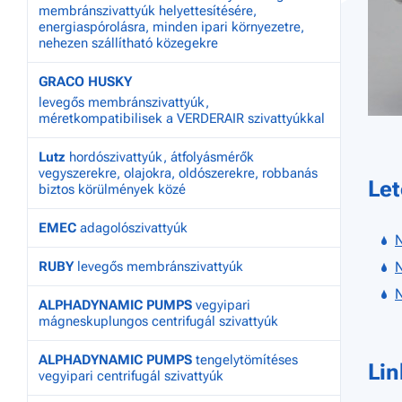
membránszivattyúk helyettesítésére,
energiaspórolásra, minden ipari környezetre,
nehezen szállítható közegekre
GRACO HUSKY
levegős membránszivattyúk,
méretkompatibilisek a VERDERAIR szivattyúkkal
Lutz
hordószivattyúk, átfolyásmérők
vegyszerekre, olajokra, oldószerekre, robbanás
Let
biztos körülmények közé
EMEC
adagolószivattyúk
N
RUBY
levegős membránszivattyúk
N
N
ALPHADYNAMIC PUMPS
vegyipari
mágneskuplungos centrifugál szivattyúk
ALPHADYNAMIC PUMPS
tengelytömítéses
Li
vegyipari centrifugál szivattyúk