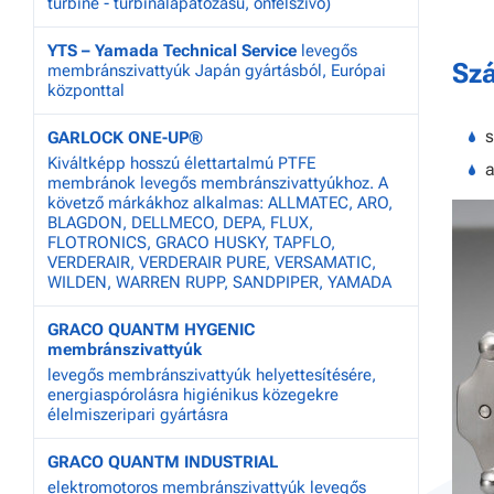
turbine - turbinalapátozású, önfelszívó)
YTS – Yamada Technical Service
levegős
Szá
membránszivattyúk Japán gyártásból, Európai
központtal
s
GARLOCK ONE-UP®
Kiváltképp hosszú élettartalmú PTFE
a
membránok levegős membránszivattyúkhoz. A
követző márkákhoz alkalmas: ALLMATEC, ARO,
BLAGDON, DELLMECO, DEPA, FLUX,
FLOTRONICS, GRACO HUSKY, TAPFLO,
VERDERAIR, VERDERAIR PURE, VERSAMATIC,
WILDEN, WARREN RUPP, SANDPIPER, YAMADA
GRACO QUANTM HYGENIC
membránszivattyúk
levegős membránszivattyúk helyettesítésére,
energiaspórolásra higiénikus közegekre
élelmiszeripari gyártásra
GRACO QUANTM INDUSTRIAL
elektromotoros membránszivattyúk levegős