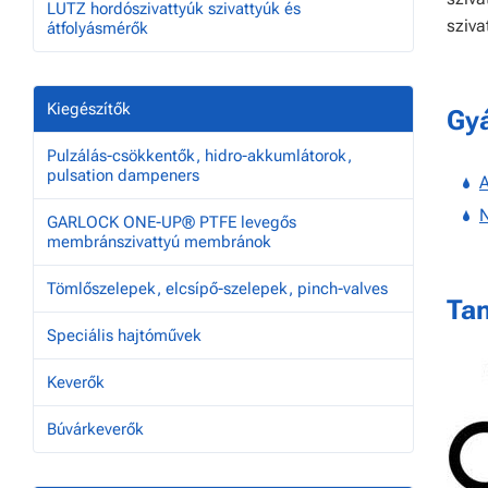
LUTZ hordószivattyúk szivattyúk és
sziva
átfolyásmérők
Kiegészítők
Gyá
Pulzálás-csökkentők, hidro-akkumlátorok,
pulsation dampeners
A
N
GARLOCK ONE-UP® PTFE levegős
membránszivattyú membránok
Tömlőszelepek, elcsípő-szelepek, pinch-valves
Ta
Speciális hajtóművek
Keverők
Búvárkeverők