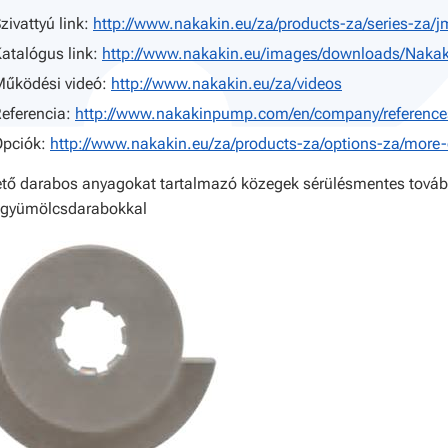
zivattyú link:
http://www.nakakin.eu/za/products-za/series-za/j
atalógus link:
http://www.nakakin.eu/images/downloads/Naka
űködési videó:
http://www.nakakin.eu/za/videos
eferencia:
http://www.nakakinpump.com/en/company/reference
Opciók:
http://www.nakakin.eu/za/products-za/options-za/more-
tő darabos anyagokat tartalmazó közegek sérülésmentes továbbí
 gyümölcsdarabokkal