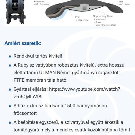
Amiért szeretik:
Rendkívül tartós kivitel!
A Ruby szivattyúban robosztus kivitelű, extra hosszú
élettartamú ULMAN Német gyártmányú ragasztott
PTFE membrán található.
Gyártási eljárás: https://www.youtube.com/watch?
v=u6QyllhVf8I
A ház extra szilárdságú 1500 bar nyomáson
fröcsöntött
A beépítése egyszerű, a szivattyúval együtt érkezik a
tömítőgyűrű mely a menetes csatlakozók nútjába tömít