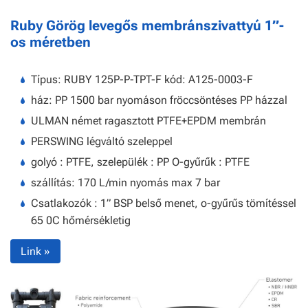
Ruby Görög levegős membránszivattyú 1”-
os méretben
Típus: RUBY 125P-P-TPT-F kód: A125-0003-F
ház: PP 1500 bar nyomáson fröccsöntéses PP házzal
ULMAN német ragasztott PTFE+EPDM membrán
PERSWING légváltó szeleppel
golyó : PTFE, szelepülék : PP O-gyűrűk : PTFE
szállítás: 170 L/min nyomás max 7 bar
Csatlakozók : 1” BSP belső menet, o-gyűrűs tömítéssel
65 0C hőmérsékletig
Link »