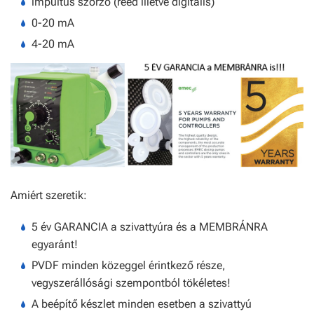
impultus szorzó (reed illetve digitális)
0-20 mA
4-20 mA
Amiért szeretik:
5 év GARANCIA a szivattyúra és a MEMBRÁNRA
egyaránt!
PVDF minden közeggel érintkező része,
vegyszerállósági szempontból tökéletes!
A beépítő készlet minden esetben a szivattyú