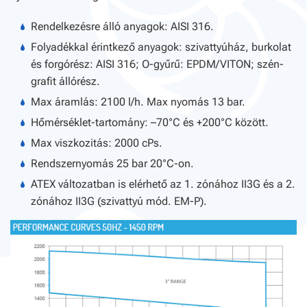
Rendelkezésre álló anyagok: AISI 316.
Folyadékkal érintkező anyagok: szivattyúház, burkolat
és forgórész: AISI 316; O-gyűrű: EPDM/VITON; szén-
grafit állórész.
Max áramlás: 2100 l/h. Max nyomás 13 bar.
Hőmérséklet-tartomány: –70°C és +200°C között.
Max viszkozitás: 2000 cPs.
Rendszernyomás 25 bar 20°C-on.
ATEX változatban is elérhető az 1. zónához II3G és a 2.
zónához II3G (szivattyú mód. EM-P).