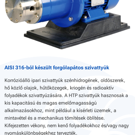
AISI 316-ból készült forgólapátos szivattyúk
Korrózióálló ipari szivattyúk szénhidrogének, oldószerek,
hő közlő olajok, hűtőközegek, kriogén és radioaktív
folyadékok szivattyúzására. A HTP szivattyúk hasznosak a
kis kapacitású és magas emelőmagasságú
alkalmazásokhoz, mint például a kísérleti üzemek, a
mintavétel és a mechanikus tömítések öblítése.
Kifejezetten vékony, nem kenő folyadékokhoz és/vagy nagy
nyomáskülönbségekhez tervezték.